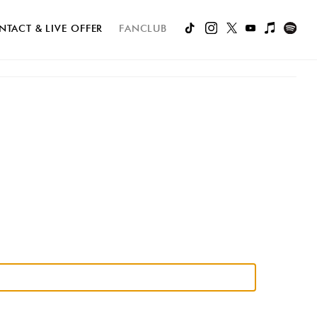
NTACT & LIVE OFFER
FANCLUB
AR
MAIL MAGAZINE
JOIN
LOGIN