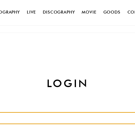
IOGRAPHY
LIVE
DISCOGRAPHY
MOVIE
GOODS
CO
BV Garage
MOVIE
PHOTO
WALLPAPER
CALEND
LOGIN